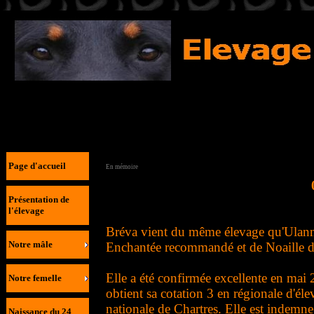
Bréva de la sylve enchantée
Page d'accueil
En mémoire
Présentation de
l'élevage
Bréva vient du même élevage qu'Ulann. 
Notre mâle
Enchantée recommandé et de Noaille de
Elle a été confirmée excellente en mai 
Notre femelle
obtient sa cotation 3 en régionale d'él
nationale de Chartres. Elle est indemne
Naissance du 24