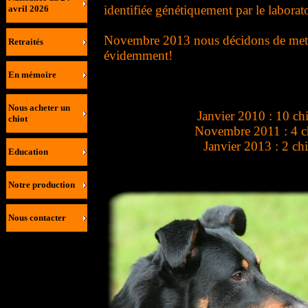
identifiée génétiquement par le labora
avril 2026
Novembre 2013 nous décidons de mettre B
Retraités
évidemment!
En mémoire
Nous acheter un
Janvier 2010 : 10 ch
chiot
Novembre 2011 : 4 ch
Janvier 2013 : 2 ch
Education
Notre production
Nous contacter